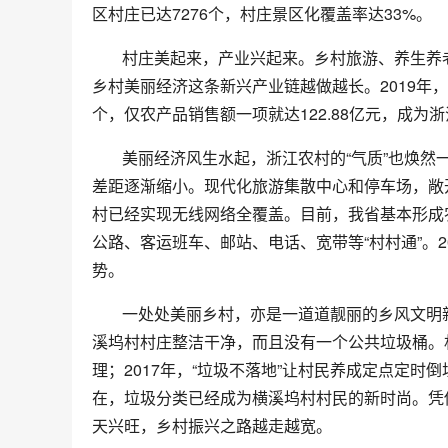
区村庄已达7276个，村庄景区化覆盖率达33%。
村庄美起来，产业兴起来。乡村旅游、养生养
乡村美丽经济这条新兴产业链越做越长。2019年，我
个，仅农产品销售额一项就达122.88亿元，成
美丽经济风生水起，浙江农村的“气质”也焕
差距逐渐缩小。现代化旅游集散中心和停车场，敞
村已经实现无线网络全覆盖。目前，我省基本形成农
公路、客运班车、邮站、电话、宽带等“村村通”。20
势。
一处处美丽乡村，亦是一道道靓丽的乡风文明
溪坞村村庄整洁干净，而且没有一个公共垃圾桶。村
理；2017年，“垃圾不落地”让村民养成定点定时倒
在，垃圾分类已经成为横溪坞村村民的新时尚。凭
天兴旺，乡村振兴之路越走越宽。