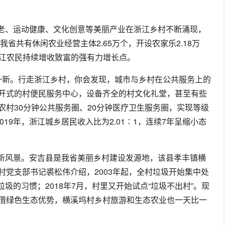
老、运动健康、文化创意等美丽产业在浙江乡村不断涌现，
省共有休闲农业经营主体2.65万个，开设农家乐2.18万
为浙江农民持续增收致富的强有力增长点。
然一新。行走浙江乡村，你会发现，城市与乡村在公共服务上的
开式的村便民服务中心，设备齐全的村文化礼堂，甚至有些
村30分钟公共服务圈、20分钟医疗卫生服务圈，实现等级
19年，浙江城乡居民收入比为2.01∶1，连续7年呈缩小态
新风景。安吉县是我省美丽乡村建设发源地，该县孝丰镇横
党支部书记裘松伟介绍，2003年起，全村垃圾开始集中处
垃圾的习惯；2018年7月，村里又开始试点“垃圾不出村”。现
借绿色生态优势，横溪坞村乡村旅游和生态农业也一天比一