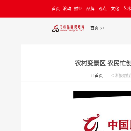
首页
滚动
财经
品牌
观点
文化
艺
牌计划
首页
>>
农村变景区 农民忙
首页
浙报融媒