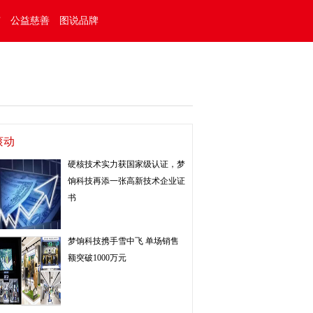
市
公益慈善
图说品牌
滚动
硬核技术实力获国家级认证，梦
饷科技再添一张高新技术企业证
书
梦饷科技携手雪中飞 单场销售
额突破1000万元