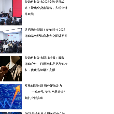
梦饷科技发布2026女装类目战
略：聚焦全货盘运营，实现全链
路赋能
共启增长新篇！梦饷科技 2025
运动箱包配饰商家大会圆满召开
梦饷科技发布双11战报：服装、
运动户外、日用等多品类高速增
长，优质品牌增长亮眼
双线创新破局 细分矩阵发力
—— 一鸣食品 2025 产品升级引
领乳业新赛道
2025 梦饷科技八周年盛典在沪