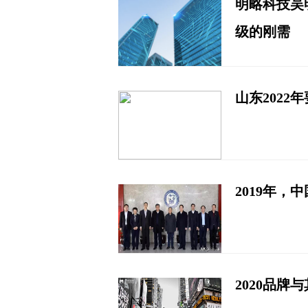
明略科技吴
级的刚需
山东202
2019年
2020品