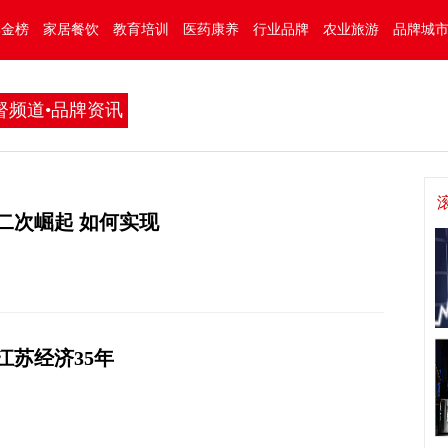
牌金榜
家居餐饮
教育培训
医药康养
行业品牌
农业旅游
品牌城
督频道•品牌资讯
二次崛起 如何实现
江苏经济35年