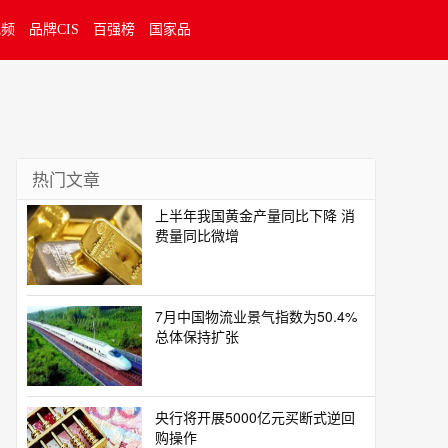
视频
品牌CIS
百强榜
国家品
热门文章
上半年我国黄金产量同比下降 消
费量同比微增
7月中国物流业景气指数为50.4%
总体保持扩张
央行将开展5000亿元买断式逆回
购操作